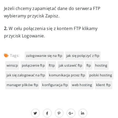
Jeżeli chcemy zapamiętać dane do serwera FTP
wybieramy przycisk Zapisz.
2.
W celu połączenia się z kontem FTP klikamy
przycisk Logowanie.
Tags:
zalogowanie się na ftp
jak się połączyć z ftp
winscp
połączenie ftp
fttp
jak ustawić ftp
ftp
hosting
jak się zalogować na ftp
komunikacja przez ftp
polski hosting
manager plików ftp
konfiguracja ftp
web hosting
klient ftp