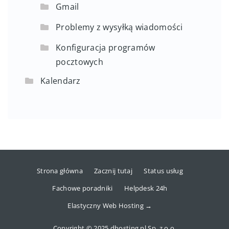
Gmail
Problemy z wysyłką wiadomości
Konfiguracja programów
pocztowych
Kalendarz
Strona główna
Zacznij tutaj
Status usług
Fachowe poradniki
Helpdesk 24h
Elastyczny Web Hosting →
Copyright © 2025 dhosting.pl Sp. z o.o.