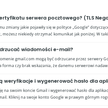
certyfikatu serwera pocztowego? (TLS Negot
mu zmiany jakie pojawiły się w polityce „Google” dotycz
możesz niekiedy otrzymać komunikat jak poniżej. W takiej
drzucać wiadomości e-mail?
omenie gmail.com mogą być odrzucane przez serwery Go
forma czy brak wskazania, że danemu serwerowi nadawcz
eryfikacje i wygenerować hasło dla apli
 na swoim koncie Gmail i wygenerować hasło dla aplikac
mail. Kliknij na swoje konto Google w prawym górnym rogu