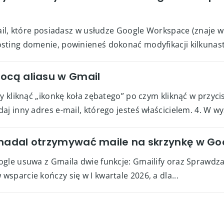
mail, które posiadasz w usłudze Google Workspace (znaje w
sting domenie, powinieneś dokonać modyfikacji kilkunast
mocą aliasu w Gmail
y kliknąć „ikonkę koła zębatego” po czym kliknąć w przyci
j inny adres e-mail, którego jesteś właścicielem. 4. W wy
 nadal otrzymywać maile na skrzynkę w Go
gle usuwa z Gmaila dwie funkcje: Gmailify oraz Sprawdzan
sparcie kończy się w I kwartale 2026, a dla...