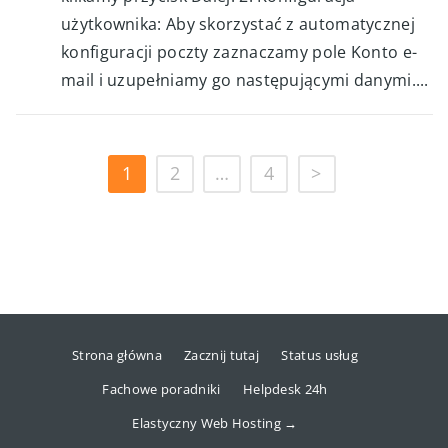
użytkownika: Aby skorzystać z automatycznej
konfiguracji poczty zaznaczamy pole Konto e-
mail i uzupełniamy go następującymi danymi....
1
2
…
4
>
Strona główna
Zacznij tutaj
Status usług
Fachowe poradniki
Helpdesk 24h
Elastyczny Web Hosting →