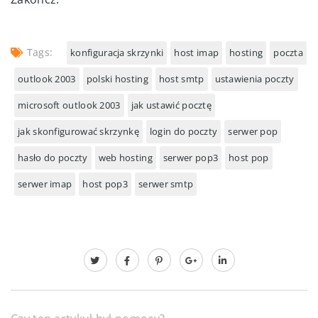
Tags:
konfiguracja skrzynki
host imap
hosting
poczta
outlook 2003
polski hosting
host smtp
ustawienia poczty
microsoft outlook 2003
jak ustawić pocztę
jak skonfigurować skrzynkę
login do poczty
serwer pop
hasło do poczty
web hosting
serwer pop3
host pop
serwer imap
host pop3
serwer smtp