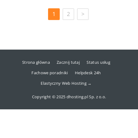
1
2
>
Strona główna
Zacznij tutaj
Status usług
Fachowe poradniki
Helpdesk 24h
Elastyczny Web Hosting →
Copyright © 2025 dhosting.pl Sp. z o.o.