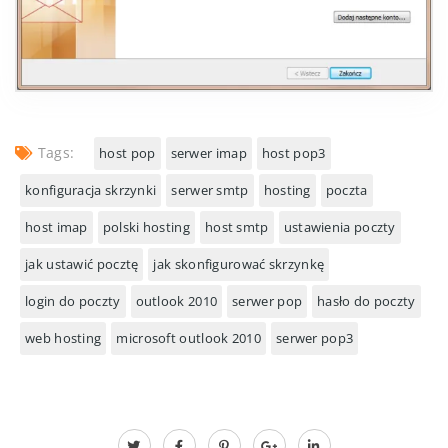
Tags:
host pop
serwer imap
host pop3
konfiguracja skrzynki
serwer smtp
hosting
poczta
host imap
polski hosting
host smtp
ustawienia poczty
jak ustawić pocztę
jak skonfigurować skrzynkę
login do poczty
outlook 2010
serwer pop
hasło do poczty
web hosting
microsoft outlook 2010
serwer pop3