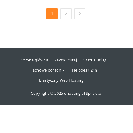
1
2
>
Strona główna
Zacznij tutaj
Status usług
Fachowe poradniki
Helpdesk 24h
Elastyczny Web Hosting →
Copyright © 2025 dhosting.pl Sp. z o.o.