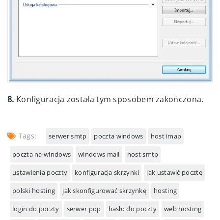
8.
Konfiguracja została tym sposobem zakończona.
Tags:
serwer smtp
poczta windows
host imap
poczta na windows
windows mail
host smtp
ustawienia poczty
konfiguracja skrzynki
jak ustawić pocztę
polski hosting
jak skonfigurować skrzynkę
hosting
login do poczty
serwer pop
hasło do poczty
web hosting