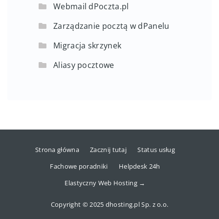
Webmail dPoczta.pl
Zarządzanie pocztą w dPanelu
Migracja skrzynek
Aliasy pocztowe
Strona główna
Zacznij tutaj
Status usług
Fachowe poradniki
Helpdesk 24h
Elastyczny Web Hosting →
Copyright © 2025 dhosting.pl Sp. z o.o.