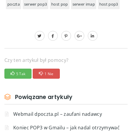
poczta
serwer pop3
host pop
serwer imap
host pop3
Czy ten artykuł był pomocy?
5 Tak
1 Nie
Powiązane artykuły
Webmail dpoczta.pl – zaufani nadawcy
Koniec POP3 w Gmailu – jak nadal otrzymywać