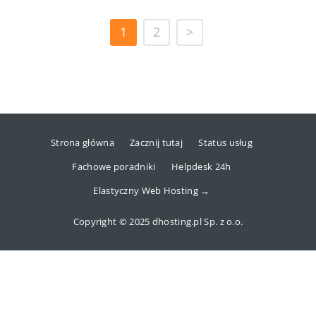
1
2
>
Strona główna
Zacznij tutaj
Status usług
Fachowe poradniki
Helpdesk 24h
Elastyczny Web Hosting →
Copyright © 2025 dhosting.pl Sp. z o.o.