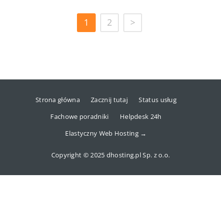
1
2
>
Strona główna
Zacznij tutaj
Status usług
Fachowe poradniki
Helpdesk 24h
Elastyczny Web Hosting →
Copyright © 2025 dhosting.pl Sp. z o.o.