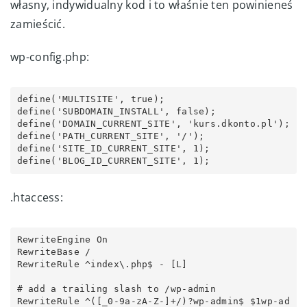
własny, indywidualny kod i to właśnie ten powinieneś
zamieścić.
wp-config.php:
define('MULTISITE', true);

define('SUBDOMAIN_INSTALL', false); 

define('DOMAIN_CURRENT_SITE', 'kurs.dkonto.pl'); 

define('PATH_CURRENT_SITE', '/'); 

define('SITE_ID_CURRENT_SITE', 1); 

define('BLOG_ID_CURRENT_SITE', 1);
.htaccess:
RewriteEngine On

RewriteBase /

RewriteRule ^index\.php$ - [L]

# add a trailing slash to /wp-admin

RewriteRule ^([_0-9a-zA-Z-]+/)?wp-admin$ $1wp-ad