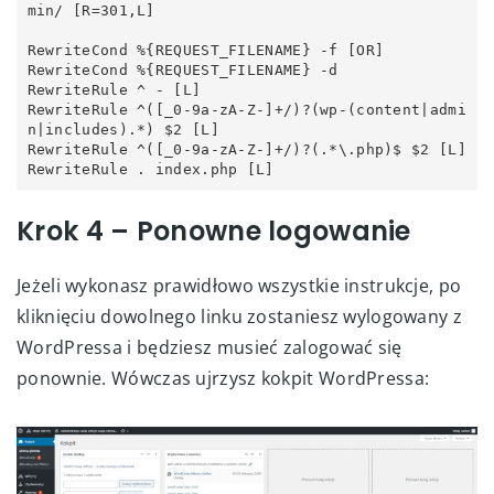
min/ [R=301,L]

RewriteCond %{REQUEST_FILENAME} -f [OR]

RewriteCond %{REQUEST_FILENAME} -d

RewriteRule ^ - [L]

RewriteRule ^([_0-9a-zA-Z-]+/)?(wp-(content|admi
n|includes).*) $2 [L]

RewriteRule ^([_0-9a-zA-Z-]+/)?(.*\.php)$ $2 [L]

RewriteRule . index.php [L]
Krok 4 – Ponowne logowanie
Jeżeli wykonasz prawidłowo wszystkie instrukcje, po
kliknięciu dowolnego linku zostaniesz wylogowany z
WordPressa i będziesz musieć zalogować się
ponownie. Wówczas ujrzysz kokpit WordPressa: