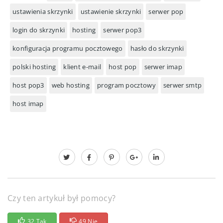
ustawienia skrzynki
ustawienie skrzynki
serwer pop
login do skrzynki
hosting
serwer pop3
konfiguracja programu pocztowego
hasło do skrzynki
polski hosting
klient e-mail
host pop
serwer imap
host pop3
web hosting
program pocztowy
serwer smtp
host imap
Czy ten artykuł był pomocy?
32 Tak
49 Nie