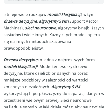
Istnieje wiele rodzajów
modeli klasyfikacji
, w tym
drzewa decyzyjne
,
algorytmy SVM
(Support Vector
Machines),
sieci neuronowe
, algorytmy k-najbliższych
sąsiadów i wiele innych. Każdy z tych modeli opiera
się na innych metodach szacowania
prawdopodobieństw.
Drzewa decyzyjne
to jedna z najprostszych form
modeli klasyfikacji
. Model ten tworzy drzewo
decyzyjne, które dzieli zbiór danych na coraz
mniejsze podzbiory w zależności od wartości
zmiennych niezależnych.
Algorytmy SVM
wykorzystują hiperpłaszczyzny do separacji danych w
przestrzeni wielowymiarowej. Sieci neuronowe
naśladują sposób, w jaki działa mózg, aby nauczyć się