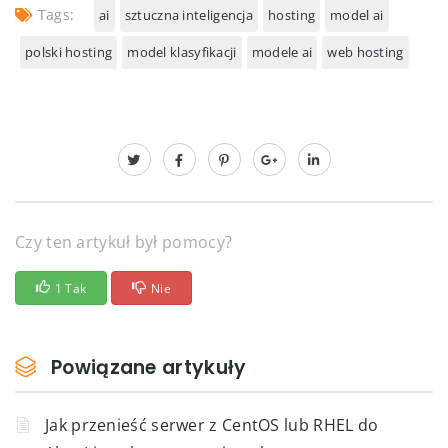
Tags:
ai
sztuczna inteligencja
hosting
model ai
polski hosting
model klasyfikacji
modele ai
web hosting
Czy ten artykuł był pomocy?
1 Tak
Nie
Powiązane artykuły
Jak przenieść serwer z CentOS lub RHEL do