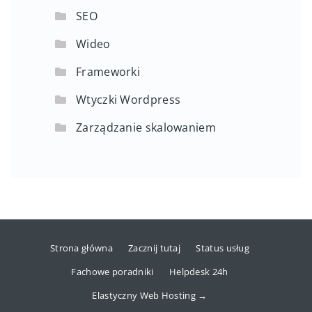
SEO
Wideo
Frameworki
Wtyczki Wordpress
Zarządzanie skalowaniem
Strona główna
Zacznij tutaj
Status usług
Fachowe poradniki
Helpdesk 24h
Elastyczny Web Hosting →