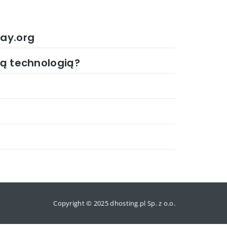
ay.org
tą technologią?
Copyright © 2025 dhosting.pl Sp. z o.o.