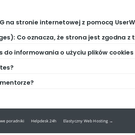
 na stronie internetowej z pomocą UserW
es): Co oznacza, że strona jest zgodna z 
 do informowania o użyciu plików cookies
tes?
lementorze?
we poradniki
Helpdesk 24h
Elastyczny Web Hosting →