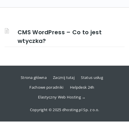
CMS WordPress – Co to jest
wtyczka?
Strona główna
Zacznij tutaj
Status usług
Fachowe poradniki
Helpdesk 24h
Elastyczny Web Hosting →
Copyright © 2025 dhosting.pl Sp. z o.o.