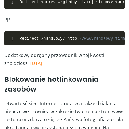
Redirect 
<
adres względny starej strony
>
Copy
<
adre
np.
Redirect 
/
handlowy
/
 http
:
//www.handlowy.firma
Copy
Dodatkowy odrębny przewodnik w tej kwestii
znajdziesz
TUTAJ
Blokowanie hotlinkowania
zasobów
Otwartość sieci Internet umożliwia także działania
nieuczciwe, również w zakresie tworzenia stron www.
Ile to razy zdarzało się, że Państwa fotografia została
ukradziona i wykorzystana bez pozwolenia. Na