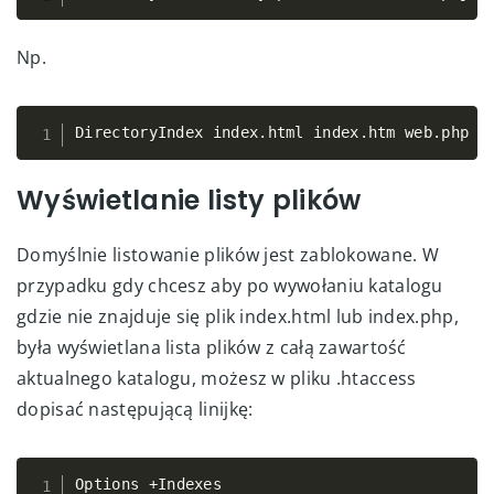
Np.
DirectoryIndex index
.
html index
.
htm web
Copy
.
php i
Wyświetlanie listy plików
Domyślnie listowanie plików jest zablokowane. W
przypadku gdy chcesz aby po wywołaniu katalogu
gdzie nie znajduje się plik index.html lub index.php,
była wyświetlana lista plików z całą zawartość
aktualnego katalogu, możesz w pliku .htaccess
dopisać następującą linijkę:
Options 
+
Indexes
Copy