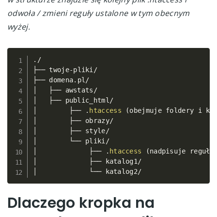
odwoła / zmieni reguły ustalone w tym obecnym
wyżej.
.
/
Copy
├── twoje
-
pliki
/
├── domena
.
pl
/
│   ├── awstats
/
│   ├── public_html
/
│        ├── 
.
htaccess
(
obejmuje foldery i ka
│        ├── obrazy
/
│        ├── style
/
│        └── pliki
/
│             ├── 
.
htaccess
(
nadpisuje reguły
│             ├── katalog1
/
│             └── katalog2
/
Dlaczego kropka na