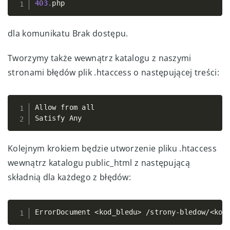
403.
php
Copy
dla komunikatu Brak dostępu.
Tworzymy także wewnątrz katalogu z naszymi
stronami błędów plik .htaccess o następującej treści:
Allow from all 

Copy
Satisfy Any
Kolejnym krokiem będzie utworzenie pliku .htaccess
wewnątrz katalogu public_html z następującą
składnią dla każdego z błędów:
ErrorDocument 
<
kod_bledu
>
/
strony
-
bledow
Copy
/
<
kod