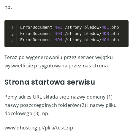
np.
ErrorDocument 
401
/
strony
-
bledow
/
401.
php 

Copy
ErrorDocument 
403
/
strony
-
bledow
/
403.
php 

ErrorDocument 
404
/
strony
-
bledow
/
404.
php
Teraz po wygenerowaniu przez serwer wyjątku
wyświetli się przygotowana przez nas strona.
Strona startowa serwisu
Pełny adres URL składa się z nazwy domeny (1),
nazwy poszczególnych folderów (2) i nazwy pliku
docelowego (3), np.
www.dhosting.pl/pliki/test.zip