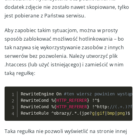
dodatek zdjęcie nie zostało nawet skopiowane, tylko
jest pobierane z Państwa serwisu.
Aby zapobiec takim sytuacjom, można w prosty
sposób zablokować możliwość hotlinkowania – bo
tak nazywa się wykorzystywanie zasobów z innych
serwerów bez pozwolenia. Należy utworzyć plik
.htaccess (lub użyć istniejącego) i zamieścić w nim
taką regułkę:
RewriteEngine On 
#ten wiersz powinien wystąpi
Copy
RewriteCond 
%
{
HTTP_REFERER
}
!
^
$ 

RewriteCond 
%
{
HTTP_REFERER
}
!
^
http
:
//(.+.)?fi
RewriteRule 
^
obrazy
/
.
*
.
(
jpe
?
g
|
gif
|
bmp
|
png
)
$ 
-
Taka regułka nie pozwoli wyświetlić na stronie innej