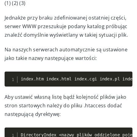
(1) (2) (3)
Jednakże przy braku zdefiniowanej ostatniej części,
serwer WWW przeszukuje podany katalog próbując
znaleźć domyślnie wyświetlany w takiej sytuacji plik.
Na naszych serwerach automatycznie są ustawione
jako takie nazwy następujące wartości:
index
.
htm index
.
html index
.
cgi index
.
pl index
Copy
Aby ustawić własną listę bądź kolejność plików jako
stron startowych należy do pliku .htaccess dodać
następującą dyrektywę:
DirectoryIndex 
<
nazwy plików oddzielone pojed
Copy