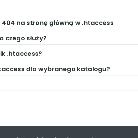
ć 404 na stronę główną w .htaccess
do czego służy?
lik .htaccess?
taccess dla wybranego katalogu?