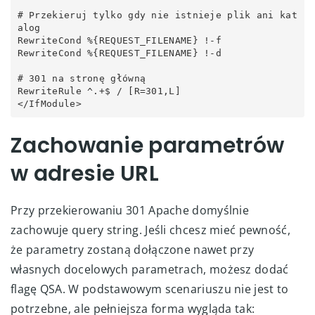
# Przekieruj tylko gdy nie istnieje plik ani kat
alog

RewriteCond %{REQUEST_FILENAME} !-f

RewriteCond %{REQUEST_FILENAME} !-d

# 301 na stronę główną

RewriteRule ^.+$ / [R=301,L]

Zachowanie parametrów
w adresie URL
Przy przekierowaniu 301 Apache domyślnie
zachowuje query string. Jeśli chcesz mieć pewność,
że parametry zostaną dołączone nawet przy
własnych docelowych parametrach, możesz dodać
flagę QSA. W podstawowym scenariuszu nie jest to
potrzebne, ale pełniejsza forma wygląda tak: