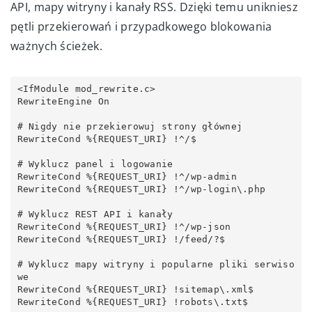
API, mapy witryny i kanały RSS. Dzięki temu unikniesz
pętli przekierowań i przypadkowego blokowania
ważnych ścieżek.
<IfModule mod_rewrite.c>

RewriteEngine On

# Nigdy nie przekierowuj strony głównej

RewriteCond %{REQUEST_URI} !^/$

# Wyklucz panel i logowanie

RewriteCond %{REQUEST_URI} !^/wp-admin

RewriteCond %{REQUEST_URI} !^/wp-login\.php

# Wyklucz REST API i kanały

RewriteCond %{REQUEST_URI} !^/wp-json

RewriteCond %{REQUEST_URI} !/feed/?$

# Wyklucz mapy witryny i popularne pliki serwiso
we

RewriteCond %{REQUEST_URI} !sitemap\.xml$

RewriteCond %{REQUEST_URI} !robots\.txt$
