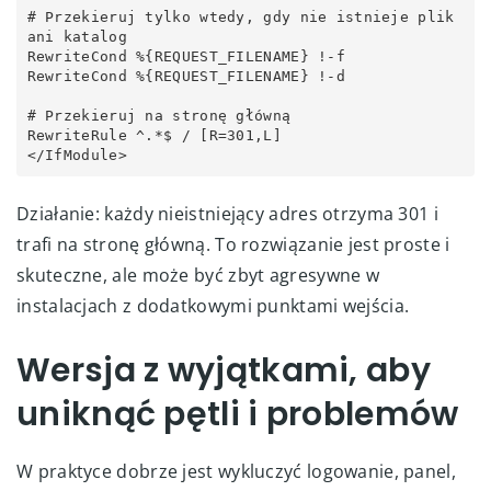
# Przekieruj tylko wtedy, gdy nie istnieje plik 
ani katalog

RewriteCond %{REQUEST_FILENAME} !-f

RewriteCond %{REQUEST_FILENAME} !-d

# Przekieruj na stronę główną

RewriteRule ^.*$ / [R=301,L]

Działanie: każdy nieistniejący adres otrzyma 301 i
trafi na stronę główną. To rozwiązanie jest proste i
skuteczne, ale może być zbyt agresywne w
instalacjach z dodatkowymi punktami wejścia.
Wersja z wyjątkami, aby
uniknąć pętli i problemów
W praktyce dobrze jest wykluczyć logowanie, panel,