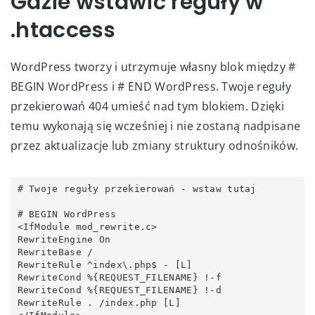
Gdzie wstawić reguły w
.htaccess
WordPress tworzy i utrzymuje własny blok między #
BEGIN WordPress i # END WordPress. Twoje reguły
przekierowań 404 umieść nad tym blokiem. Dzięki
temu wykonają się wcześniej i nie zostaną nadpisane
przez aktualizacje lub zmiany struktury odnośników.
# Twoje reguły przekierowań - wstaw tutaj

# BEGIN WordPress

<IfModule mod_rewrite.c>

RewriteEngine On

RewriteBase /

RewriteRule ^index\.php$ - [L]

RewriteCond %{REQUEST_FILENAME} !-f

RewriteCond %{REQUEST_FILENAME} !-d

RewriteRule . /index.php [L]
