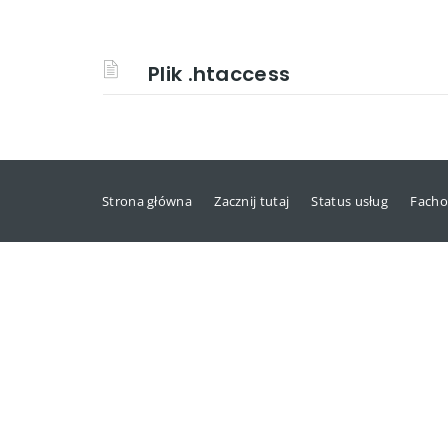
Plik .htaccess
Strona główna
Zacznij tutaj
Status usług
Facho