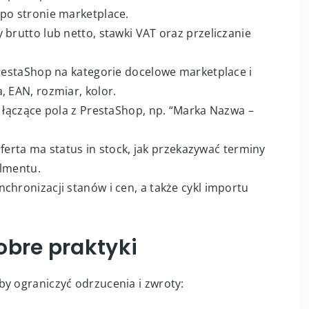
 krok po kroku
włącz dla właściwego sklepu lub instancji multistore.
tplace przez OAuth lub klucze API. W razie
 po stronie marketplace.
 brutto lub netto, stawki VAT oraz przeliczanie
PrestaShop na kategorie docelowe marketplace i
, EAN, rozmiar, kolor.
y łączące pola z PrestaShop, np. “Marka Nazwa –
 oferta ma status in stock, jak przekazywać terminy
llmentu.
chronizacji stanów i cen, a także cykl importu