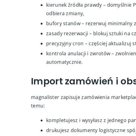
sprzedaży
Nadpisywanie stanów między sklepem a mark
magnalister kluczowe są:
kierunek źródła prawdy – domyślnie P
odbiera zmiany,
bufory stanów – rezerwuj minimalny za
zasady rezerwacji – blokuj sztuki na 
precyzyjny cron – częściej aktualizuj s
kontrola anulacji i zwrotów – zwolni
automatycznie.
Import zamówień i ob