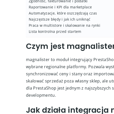
Wystawianie ofert – dobre praktyki
Synchronizacja cen i stanów – serce stabilnej s
Import zamówień i obsługa posprzedażowa
Reguły cenowe i marżowość na wielokanałowej 
Warianty, zestawy i produkty złożone
Polityki wysyłek, SLA i obsługa FBA/fulfillment
Zgodność, fakturowanie i podatki
Raportowanie i KPI dla marketplace
Automatyzacje, które oszczędzają czas
Najczęstsze błędy i jak ich uniknąć
Praca w multistore i skalowanie na rynki
Lista kontrolna przed startem
Czym jest magnalister
magnalister to moduł integrujący PrestaSho
wybrane regionalne platformy. Pozwala wyst
synchronizować ceny i stany oraz importowa