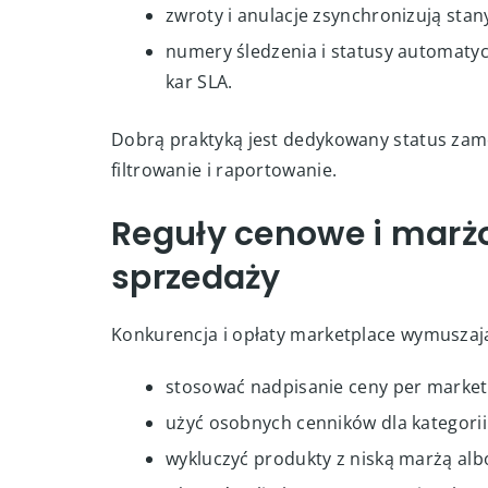
magnalister zapisuje zamówienia marketpla
temu:
kompletujesz i wysyłasz z jednego pa
drukujesz dokumenty logistyczne spó
zwroty i anulacje zsynchronizują sta
numery śledzenia i statusy automatycz
kar SLA.
Dobrą praktyką jest dedykowany status zamó
filtrowanie i raportowanie.
Reguły cenowe i marż
sprzedaży