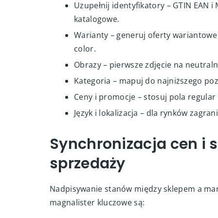
zamówień.
Wystawianie ofert – d
Marketplace ma własne standardy jakości. A
Uzupełnij identyfikatory – GTIN EAN
katalogowe.
Warianty – generuj oferty wariantowe
color.
Obrazy – pierwsze zdjęcie na neutralny
Kategoria – mapuj do najniższego po
Ceny i promocje – stosuj pola regular
Język i lokalizacja – dla rynków zagra
Synchronizacja cen i s