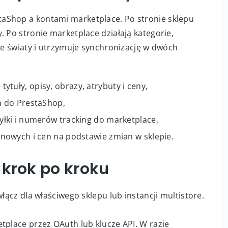
rzymać porządek w stanach i logistyce, magnalister
 sposobów wejścia na marketplace bez kosztownego
 na poziomie danych
aShop a kontami marketplace. Po stronie sklepu
. Po stronie marketplace działają kategorie,
 te światy i utrzymuje synchronizację w dwóch
– tytuły, opisy, obrazy, atrybuty i ceny,
h do PrestaShop,
łki i numerów tracking do marketplace,
nowych i cen na podstawie zmian w sklepie.