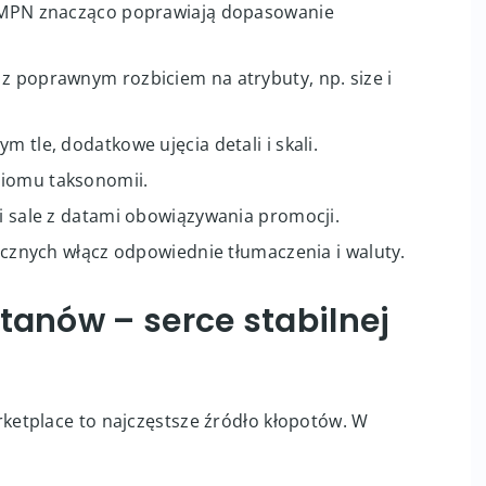
obre praktyki
by ograniczyć odrzucenia i zwroty:
 i MPN znacząco poprawiają dopasowanie
 z poprawnym rozbiciem na atrybuty, np. size i
m tle, dodatkowe ujęcia detali i skali.
ziomu taksonomii.
 i sale z datami obowiązywania promocji.
nicznych włącz odpowiednie tłumaczenia i waluty.
tanów – serce stabilnej