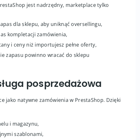
etplace to najczęstsze źródło kłopotów. W
restaShop jest nadrzędny, marketplace tylko
pas dla sklepu, aby uniknąć oversellingu,
czas kompletacji zamówienia,
tany i ceny niż importujesz pełne oferty,
enie zapasu powinno wracać do sklepu
sługa posprzedażowa