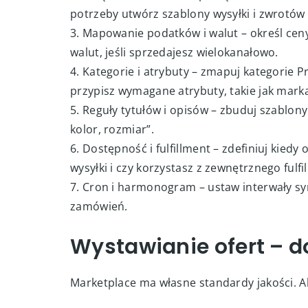
Pierwsza konfiguracja
1. Instalacja – wgraj moduł do PrestaShop i 
Sprawdź uprawnienia cron i dostęp do API.
2. Połączenie kanałów – podłącz konta marke
potrzeby utwórz szablony wysyłki i zwrotów
3. Mapowanie podatków i walut – określ ceny
walut, jeśli sprzedajesz wielokanałowo.
4. Kategorie i atrybuty – zmapuj kategorie 
przypisz wymagane atrybuty, takie jak marka
5. Reguły tytułów i opisów – zbuduj szablon
kolor, rozmiar”.
6. Dostępność i fulfillment – zdefiniuj kiedy
wysyłki i czy korzystasz z zewnętrznego fulfi
7. Cron i harmonogram – ustaw interwały syn