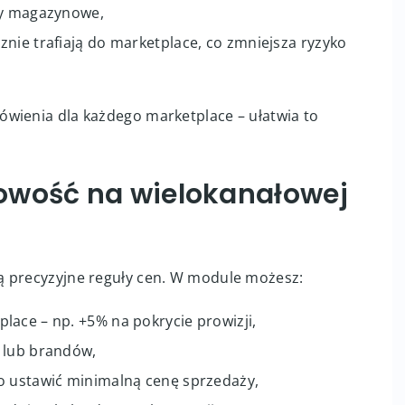
ce jako natywne zamówienia w PrestaShop. Dzięki
nelu i magazynu,
jnymi szablonami,
ny magazynowe,
nie trafiają do marketplace, co zmniejsza ryzyko
wienia dla każdego marketplace – ułatwia to
owość na wielokanałowej