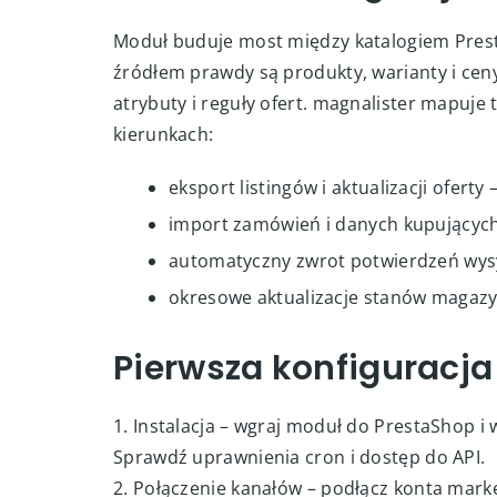
skalować sprzedaż poza własny sklep, ale ut
dla PrestaShop jest jednym z najszybszych
developmentu.
Jak działa integracja
Moduł buduje most między katalogiem Prest
źródłem prawdy są produkty, warianty i ceny
atrybuty i reguły ofert. magnalister mapuje
kierunkach:
eksport listingów i aktualizacji oferty 
import zamówień i danych kupującyc
automatyczny zwrot potwierdzeń wysy
okresowe aktualizacje stanów magazy