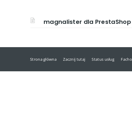
magnalister dla PrestaShop
Strona główna
Zacznij tutaj
Status usług
Facho