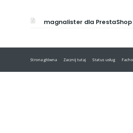
magnalister dla PrestaShop
Strona główna
Zacznij tutaj
Status usług
Facho