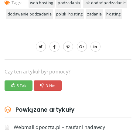
Tags:
web hosting
podzadania
jak dodać podzadanie
dodawanie podzadania
polski hosting
zadania
hosting
Czy ten artykuł był pomocy?
5 Tak
3 Nie
Powiązane artykuły