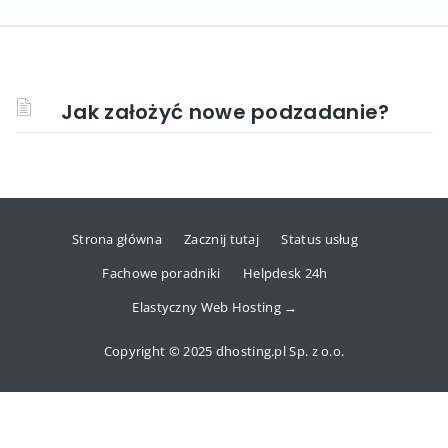
Jak założyć nowe podzadanie?
Strona główna
Zacznij tutaj
Status usług
Fachowe poradniki
Helpdesk 24h
Elastyczny Web Hosting →
Copyright © 2025 dhosting.pl Sp. z o.o.