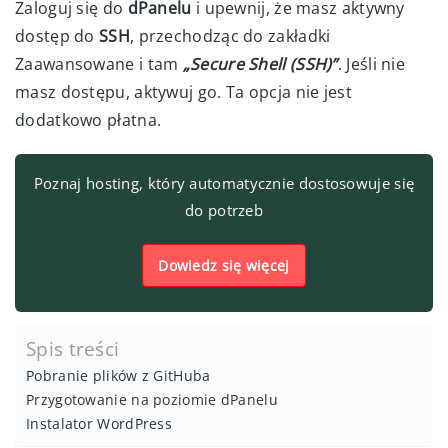
Zaloguj się do
dPanelu
i upewnij, że masz aktywny
dostęp do
SSH
, przechodząc do zakładki
Zaawansowane i tam
„
Secure Shell (SSH)
”
. Jeśli nie
masz dostępu, aktywuj go. Ta opcja nie jest
dodatkowo płatna.
Poznaj hosting, który automatycznie dostosowuje się
do potrzeb
Dowiedz się więcej
Spis treści
Pobranie plików z GitHuba
Przygotowanie na poziomie dPanelu
Instalator WordPress