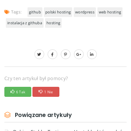
Tags:
github
polski hosting
wordpress
web hosting
instalacja z githuba
hosting
Czy ten artykuł był pomocy?
6 Tak
1 Nie
Powiązane artykuły