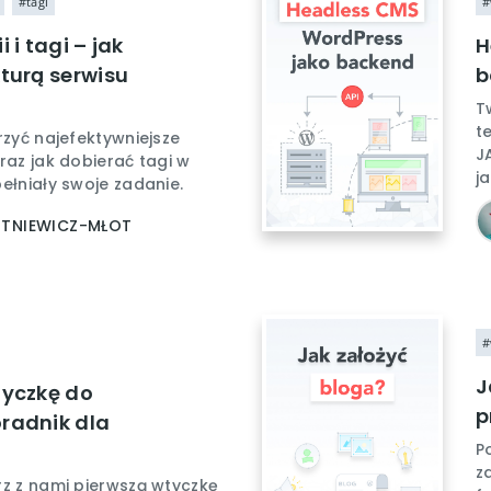
#tagi
#
 i tagi – jak
H
turą serwisu
b
T
t
rzyć najefektywniejsze
J
raz jak dobierać tagi w
j
ełniały swoje zadanie.
UTNIEWICZ-MŁOT
#
J
tyczkę do
p
radnik dla
h
P
z
rz z nami pierwszą wtyczkę