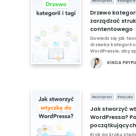
#wordpress
#kategorie
Drzewo kategorii
zarządzać struk
contentowego
Dowiedz się jak two
drzewka kategorii o
WordPressie, aby sp
KINGA PRYP
#wordpress
#wtyczka
Jak stworzyć w
WordPressa? Po
początkującyc
Krok po kroku stwó