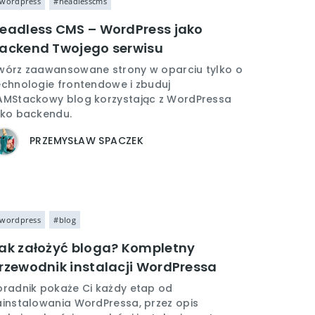
wordpress
#headlesscms
eadless CMS – WordPress jako
ackend Twojego serwisu
wórz zaawansowane strony w oparciu tylko o
echnologie frontendowe i zbuduj
AMStackowy blog korzystając z WordPressa
ako backendu.
PRZEMYSŁAW SPACZEK
wordpress
#blog
ak założyć bloga? Kompletny
rzewodnik instalacji WordPressa
oradnik pokaże Ci każdy etap od
ainstalowania WordPressa, przez opis