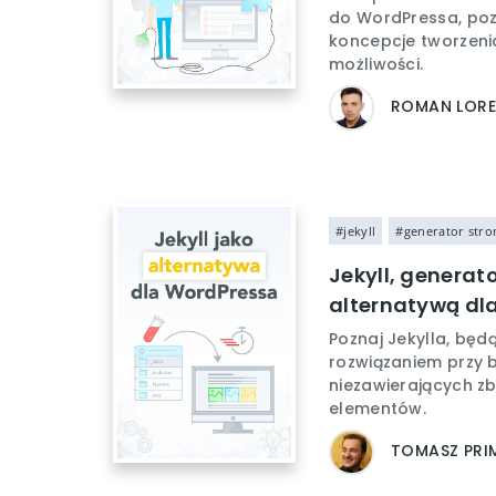
do WordPressa, po
koncepcje tworzenia
możliwości.
ROMAN LOR
#jekyll
#generator stro
Jekyll, generat
alternatywą dl
Poznaj Jekylla, bę
rozwiązaniem przy 
niezawierających z
elementów.
TOMASZ PRI