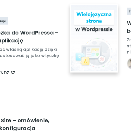
#
#api
W
b
czka do WordPressa –
plikację
Z
s
ć własną aplikację dzięki
n
zastosować ją jako wtyczkę
ENDZISZ
Site – omówienie,
 konfiguracja