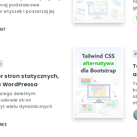
f
znaj podstawowe
g
 wtyczek i poszerzaj jej
ENT
#
n
T
a
or stron statycznych,
a WordPressa
T
k
dącego świetnym
s
budowie stron
s
byt wielu dynamicznych
MKE