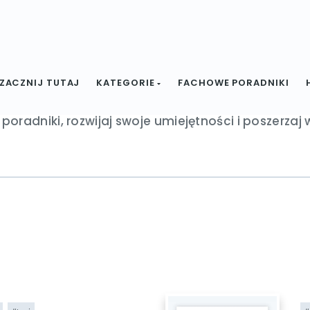
Fachowe poradniki
ZACZNIJ TUTAJ
KATEGORIE
FACHOWE PORADNIKI
cjaliści z branży dzielą się wiedzą i swoimi pomysł
 poradniki, rozwijaj swoje umiejętności i poszerzaj 