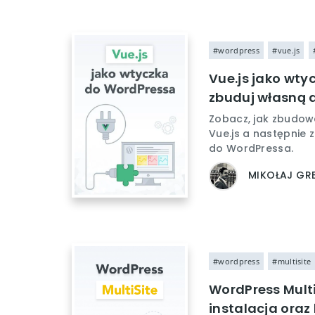
#wordpress
#vue.js
Vue.js jako wty
zbuduj własną a
Zobacz, jak zbudowa
Vue.js a następnie 
do WordPressa.
MIKOŁAJ GR
#wordpress
#multisite
WordPress Multi
instalacja oraz