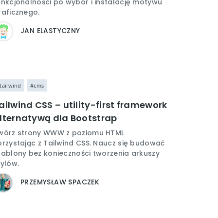
unkcjonalności po wybór i instalację motywu
raficznego.
JAN ELASTYCZNY
tailwind
#cms
ailwind CSS – utility-first framework
lternatywą dla Bootstrap
wórz strony WWW z poziomu HTML
orzystając z Tailwind CSS. Naucz się budować
zablony bez konieczności tworzenia arkuszy
tylów.
PRZEMYSŁAW SPACZEK