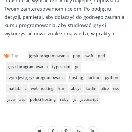
udało Ci się wybrać ten, który najlepiej odpowiada
Twoim zainteresowaniom i celom. Po podjęciu
decyzji, pamiętaj, aby dołączyć do godnego zaufania
kursu programowania, aby studiować język i
wykorzystać nowo znalezioną wiedzę w praktyce.
Tags:
język programowania
php
swift
perl
języki programowania
typescript
go
czym jest język programowania
hosting
fortran
python
matlab
c
web hosting
html
absys
kotlin
alice
css
java
asp
polski hosting
ruby
js
javascript