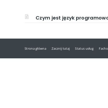
Czym jest język programow
Strona główna
Zacznij tutaj
Status usług
Facho