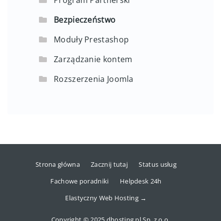
Program Partnerski
Bezpieczeństwo
Moduły Prestashop
Zarządzanie kontem
Rozszerzenia Joomla
Strona główna
Zacznij tutaj
Status usług
Fachowe poradniki
Helpdesk 24h
Elastyczny Web Hosting →
Copyright © 2025 dhosting.pl Sp. z o.o.