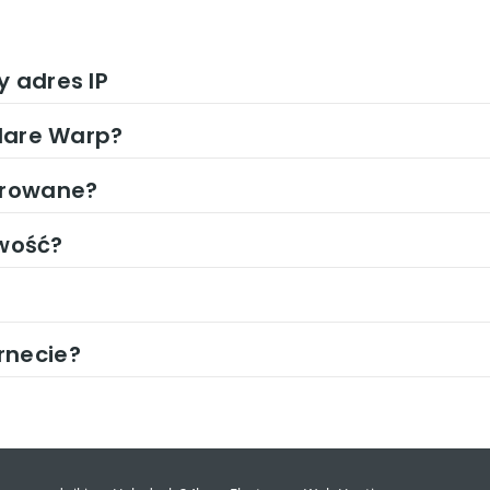
y adres IP
flare Warp?
yfrowane?
wość?
rnecie?