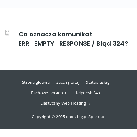
Co oznacza komunikat
ERR_EMPTY_RESPONSE / Błąd 324?
Strona główna
Zacznij tutaj
Status usług
Fachowe poradniki
Helpdesk 24h
Elastyczny Web Hosting →
Copyright © 2025 dhosting.pl Sp. z o.o.