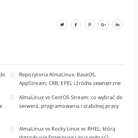
 do
Repozytoria AlmaLinux: BaseOS,
AppStream, CRB, EPEL i źródła zewnętrzne
AlmaLinux vs CentOS Stream: co wybrać do
e
serwera, programowania i stabilnej pracy
AlmaLinux vs Rocky Linux vs RHEL: którą
dystrybucję Enterprise Linux wybrać?