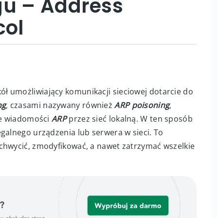
gu – Address
col
kół umożliwiający komunikacji sieciowej dotarcie do
ng
, czasami nazywany również
ARP poisoning
,
ywe wiadomości
ARP
przez sieć lokalną. W ten sposób
galnego urządzenia lub serwera w sieci. To
chwycić, zmodyfikować, a nawet zatrzymać wszelkie