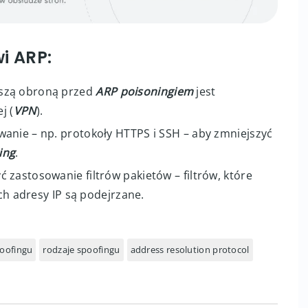
i ARP:
pszą obroną przed
ARP poisoningiem
jest
j (
VPN
).
anie – np. protokoły HTTPS i SSH – aby zmniejszyć
ing
.
zastosowanie filtrów pakietów – filtrów, które
ych adresy IP są podejrzane.
oofingu
rodzaje spoofingu
address resolution protocol