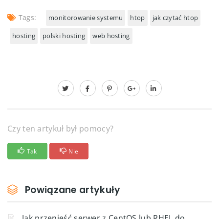
Tags:
monitorowanie systemu
htop
jak czytać htop
hosting
polski hosting
web hosting
Czy ten artykuł był pomocy?
Tak
Nie
Powiązane artykuły
Jak przenieść serwer z CentOS lub RHEL do