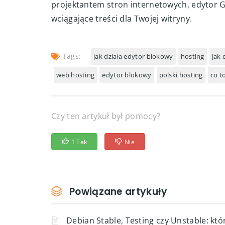
projektantem stron internetowych, edytor 
wciągające treści dla Twojej witryny.
Tags:
jak działa edytor blokowy
hosting
jak 
web hosting
edytor blokowy
polski hosting
co t
Czy ten artykuł był pomocy?
1 Tak
Nie
Powiązane artykuły
Debian Stable, Testing czy Unstable: któ