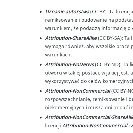
Uznanie autorstwa
(CC BY): Ta licenc
remiksowanie i budowanie na podstaw
warunkiem, że podadzą informację o 
Attribution-ShareAlike
(CC BY-SA): Ta 
wymaga również, aby wszelkie prace 
warunkach.
Attribution-NoDerivs
(CC BY-ND): Ta 
utworu w takiej postaci, w jakiej jest
wykorzystywać do celów komercyjnyc
Attribution-NonCommercial
(CC BY-NC
rozpowszechnianie, remiksowanie i bu
niekomercyjnych i muszą oni podać i
Attribution-NonCommercial-ShareAli
licencji
Attribution-NonCommercial
i