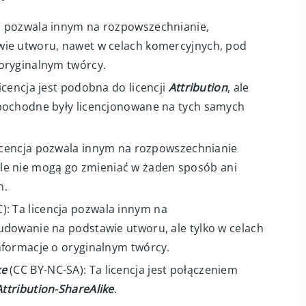
ja pozwala innym na rozpowszechnianie,
ie utworu, nawet w celach komercyjnych, pod
oryginalnym twórcy.
licencja jest podobna do licencji
Attribution
, ale
pochodne były licencjonowane na tych samych
licencja pozwala innym na rozpowszechnianie
, ale nie mogą go zmieniać w żaden sposób ani
h.
): Ta licencja pozwala innym na
dowanie na podstawie utworu, ale tylko w celach
nformacje o oryginalnym twórcy.
ke
(CC BY-NC-SA): Ta licencja jest połączeniem
Attribution-ShareAlike
.