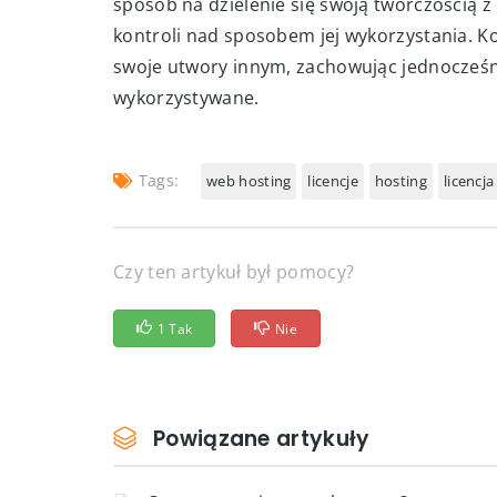
sposób na dzielenie się swoją twórczością 
kontroli nad sposobem jej wykorzystania. Ko
swoje utwory innym, zachowując jednocześn
wykorzystywane.
Tags:
web hosting
licencje
hosting
licencja
Czy ten artykuł był pomocy?
1 Tak
Nie
Powiązane artykuły