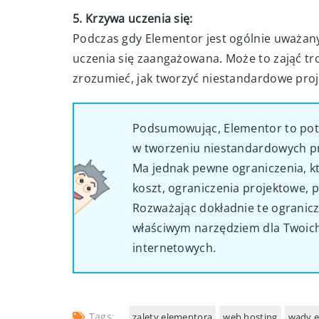
5. Krzywa uczenia się:
Podczas gdy Elementor jest ogólnie uważany 
uczenia się zaangażowana. Może to zająć tro
zrozumieć, jak tworzyć niestandardowe proj
Podsumowując, Elementor to potę
w tworzeniu niestandardowych pr
Ma jednak pewne ograniczenia, kt
koszt, ograniczenia projektowe, 
Rozważając dokładnie te ogranicz
właściwym narzędziem dla Twoich
internetowych.
Tags:
zalety elementora
web hosting
wady e