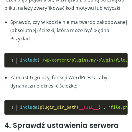
pliku, należy zweryfikować kod motywu lub wtyczki.
Sprawdź, czy w kodzie nie ma twardo zakodowanej
(absolutnej) ścieżki, która może być błędna.
Przykład:
include
(
'/wp-content/plugins/my-plugin/file.p
Copy
Zamiast tego użyj funkcji WordPressa, aby
dynamicznie określić ścieżkę:
include
(
plugin_dir_path
(
__FILE__
)
.
'file.php
Copy
4. Sprawdź ustawienia serwera