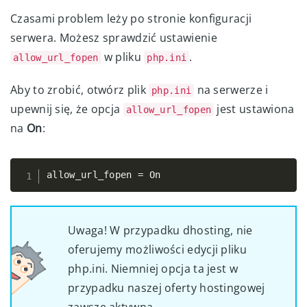
Czasami problem leży po stronie konfiguracji
serwera. Możesz sprawdzić ustawienie
w pliku
.
allow_url_fopen
php.ini
Aby to zrobić, otwórz plik
na serwerze i
php.ini
upewnij się, że opcja
jest ustawiona
allow_url_fopen
na
On
:
allow_url_fopen 
=
 On
Copy
Uwaga! W przypadku dhosting, nie
oferujemy możliwości edycji pliku
php.ini. Niemniej opcja ta jest w
przypadku naszej oferty hostingowej
zawsze aktywna.