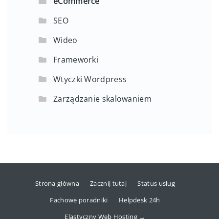
eCommerce
SEO
Wideo
Frameworki
Wtyczki Wordpress
Zarządzanie skalowaniem
Strona główna
Zacznij tutaj
Status usług
Fachowe poradniki
Helpdesk 24h
Elastyczny Web Hosting →