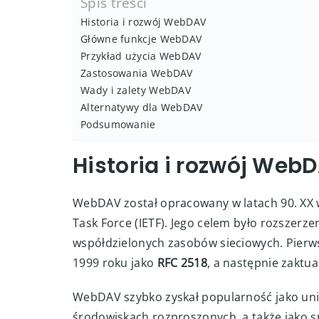
Spis treści
Historia i rozwój WebDAV
Główne funkcje WebDAV
Przykład użycia WebDAV
Zastosowania WebDAV
Wady i zalety WebDAV
Alternatywy dla WebDAV
Podsumowanie
Historia i rozwój Web
WebDAV został opracowany w latach 90. XX 
Task Force (IETF). Jego celem było rozszerz
współdzielonych zasobów sieciowych. Pierws
1999 roku jako
RFC 2518
, a następnie zaktu
WebDAV szybko zyskał popularność jako un
środowiskach rozproszonych, a także jako s