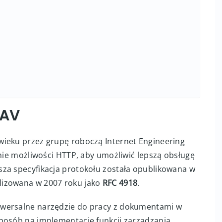
DAV
wieku przez grupę roboczą Internet Engineering
enie możliwości HTTP, aby umożliwić lepszą obsługę
za specyfikacja protokołu została opublikowana w
alizowana w 2007 roku jako
RFC 4918
.
iwersalne narzędzie do pracy z dokumentami w
posób na implementację funkcji zarządzania