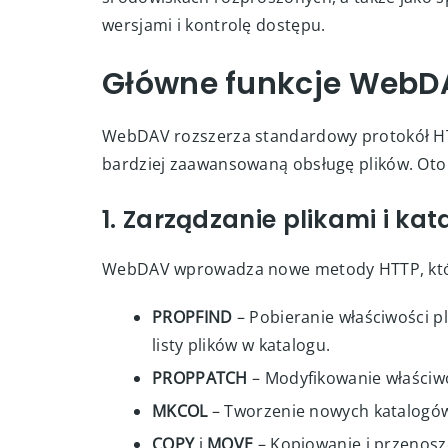
wersjami i kontrolę dostępu.
Główne funkcje WebD
WebDAV rozszerza standardowy protokół HT
bardziej zaawansowaną obsługę plików. Oto 
1. Zarządzanie plikami i ka
WebDAV wprowadza nowe metody HTTP, które 
PROPFIND
– Pobieranie właściwości p
listy plików w katalogu.
PROPPATCH
– Modyfikowanie właściwo
MKCOL
– Tworzenie nowych katalogów 
COPY
i
MOVE
– Kopiowanie i przenosz