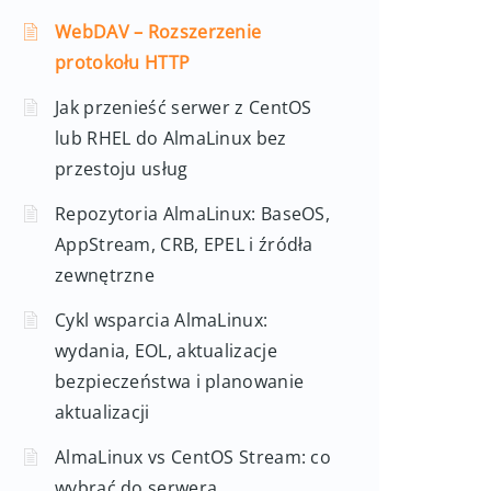
WebDAV – Rozszerzenie
protokołu HTTP
Jak przenieść serwer z CentOS
lub RHEL do AlmaLinux bez
przestoju usług
Repozytoria AlmaLinux: BaseOS,
AppStream, CRB, EPEL i źródła
zewnętrzne
Cykl wsparcia AlmaLinux:
wydania, EOL, aktualizacje
bezpieczeństwa i planowanie
aktualizacji
AlmaLinux vs CentOS Stream: co
wybrać do serwera,