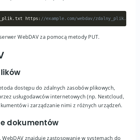
_plik
.
txt https
:
//example.com/webdav/zdalny_plik.txt
Copy
na serwer WebDAV za pomocą metody PUT.
V
lików
etoda dostępu do zdalnych zasobów plikowych,
 przez usługodawców internetowych (np. Nextcloud,
okumentów i zarządzanie nimi z różnych urządzeń.
nie dokumentów
ów, WebDAV znajduje zastosowanie w systemach do