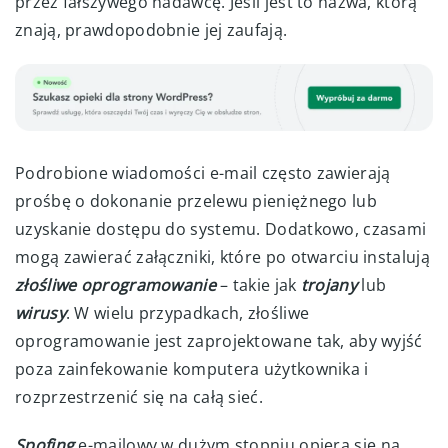
przez fałszywego nadawcę. Jeśli jest to nazwa, którą
znają, prawdopodobnie jej zaufają.
Podrobione wiadomości e-mail często zawierają
prośbę o dokonanie przelewu pieniężnego lub
uzyskanie dostępu do systemu. Dodatkowo, czasami
mogą zawierać załączniki, które po otwarciu instalują
złośliwe oprogramowanie
– takie jak
trojany
lub
wirusy
. W wielu przypadkach, złośliwe
oprogramowanie jest zaprojektowane tak, aby wyjść
poza zainfekowanie komputera użytkownika i
rozprzestrzenić się na całą sieć.
Spofing
e-mailowy w dużym stopniu opiera się na