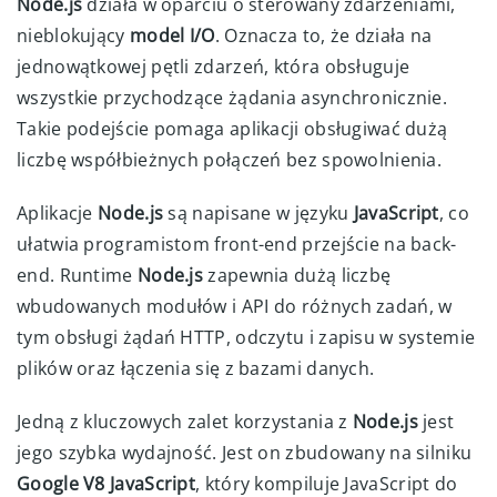
Node.js
działa w oparciu o sterowany zdarzeniami,
nieblokujący
model I/O
. Oznacza to, że działa na
jednowątkowej pętli zdarzeń, która obsługuje
wszystkie przychodzące żądania asynchronicznie.
Takie podejście pomaga aplikacji obsługiwać dużą
liczbę współbieżnych połączeń bez spowolnienia.
Aplikacje
Node.js
są napisane w języku
JavaScript
, co
ułatwia programistom front-end przejście na back-
end. Runtime
Node.js
zapewnia dużą liczbę
wbudowanych modułów i API do różnych zadań, w
tym obsługi żądań HTTP, odczytu i zapisu w systemie
plików oraz łączenia się z bazami danych.
Jedną z kluczowych zalet korzystania z
Node.js
jest
jego szybka wydajność. Jest on zbudowany na silniku
Google V8 JavaScript
, który kompiluje JavaScript do