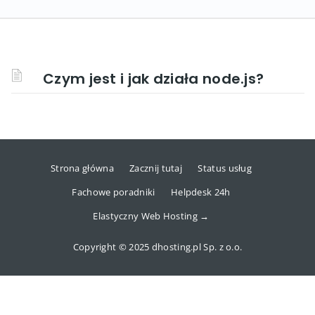
Czym jest i jak działa node.js?
Strona główna
Zacznij tutaj
Status usług
Fachowe poradniki
Helpdesk 24h
Elastyczny Web Hosting →
Copyright © 2025 dhosting.pl Sp. z o.o.