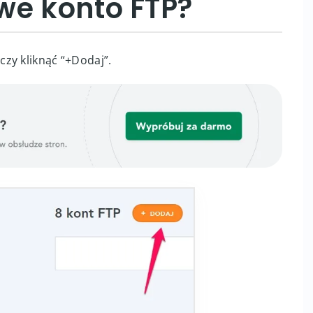
we konto FTP?
zy kliknąć “+Dodaj”.