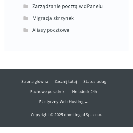
Zarządzanie pocztą w dPanelu
Migracja skrzynek
Aliasy pocztowe
Strona główna
Zacznij tutaj
Status usług
Fachowe poradniki
Helpdesk 24h
Elastyczny Web Hosting →
Copyright © 2025 dhosting.pl Sp. z o.o.