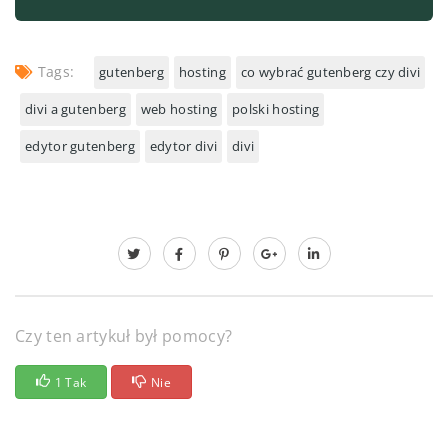
Tags:
gutenberg
hosting
co wybrać gutenberg czy divi
divi a gutenberg
web hosting
polski hosting
edytor gutenberg
edytor divi
divi
Czy ten artykuł był pomocy?
1 Tak
Nie