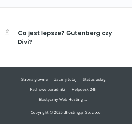
Co jest lepsze? Gutenberg czy
Divi?
Strona główna
Zacznij tutaj
Status usług
Fachowe poradniki
Helpdesk 24h
Elastyczny Web Hosting →
Copyright © 2025 dhosting.pl Sp. z o.o.