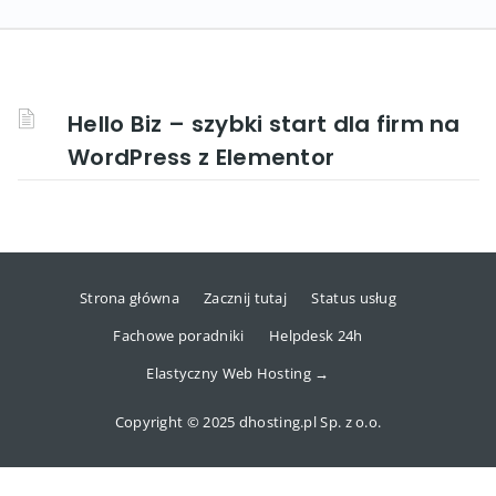
Hello Biz – szybki start dla firm na
WordPress z Elementor
Strona główna
Zacznij tutaj
Status usług
Fachowe poradniki
Helpdesk 24h
Elastyczny Web Hosting →
Copyright © 2025 dhosting.pl Sp. z o.o.