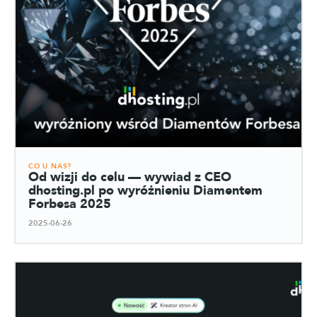
CO U NAS?
Od wizji do celu — wywiad z CEO
dhosting.pl po wyróżnieniu Diamentem
Forbesa 2025
2025-06-26