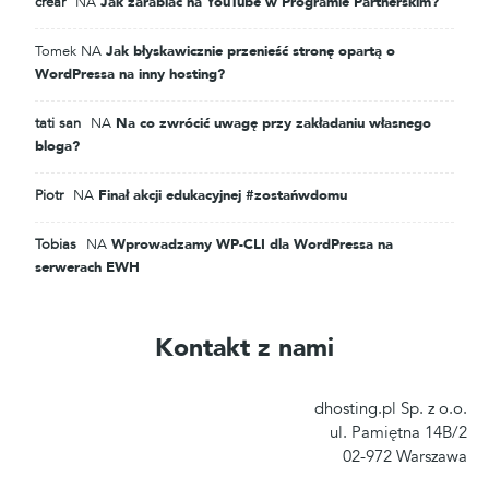
crear
NA
Jak zarabiać na YouTube w Programie Partnerskim?
Tomek
NA
Jak błyskawicznie przenieść stronę opartą o
WordPressa na inny hosting?
tati san
NA
Na co zwrócić uwagę przy zakładaniu własnego
bloga?
Piotr
NA
Finał akcji edukacyjnej #zostańwdomu
Tobias
NA
Wprowadzamy WP-CLI dla WordPressa na
serwerach EWH
Kontakt z nami
dhosting.pl Sp. z o.o.
ul. Pamiętna 14B/2
02-972 Warszawa