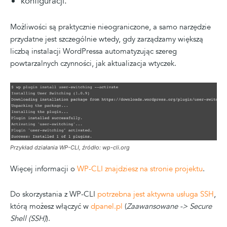
konfiguracji.
Możliwości są praktycznie nieograniczone, a samo narzędzie
przydatne jest szczególnie wtedy, gdy zarządzamy większą
liczbą instalacji WordPressa automatyzując szereg
powtarzalnych czynności, jak aktualizacja wtyczek.
Przykład działania WP-CLI, źródło: wp-cli.org
Więcej informacji o
WP-CLI znajdziesz na stronie projektu
.
Do skorzystania z WP-CLI
potrzebna jest aktywna usługa SSH
,
którą możesz włączyć w
dpanel.pl
(
Zaawansowane -> Secure
Shell (SSH)
).