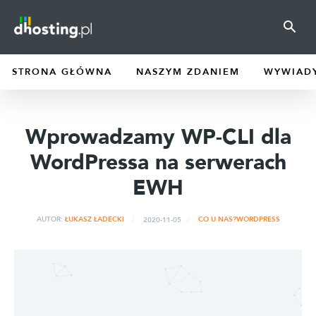
STRONA GŁÓWNA
NASZYM ZDANIEM
WYWIAD
Wprowadzamy WP-CLI dla
WordPressa na serwerach
EWH
2020-11-05
AUTOR:
ŁUKASZ ŁADECKI
CO U NAS?
WORDPRESS