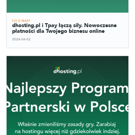
CO U NAS?
dhosting.pl i Tpay łączą siły. Nowoczesne
płatności dla Twojego biznesu online
2026-06-02