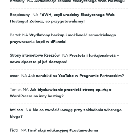
Breackly
NA
Aktualizacja cennika Elastycznego Web Hostingu
Bezpieczny
NA
#6WH, czyli urodziny Elastycznego Web
Hostingu! Zobacz, co przygotowaliśmy!
Bartek
NA
Wydłużony backup i możliwość samodzielnego
przywracania kopii w dPanelu!
Strony internetowe Rzeszów
NA
Prostota i funkcjonalność –
nowa dpoczta.pl już dostępna!
crear
NA
Jak zarabiać na YouTube w Programie Partnerskim?
Tomek
NA
Jak błyskawicznie przenieść stronę opartą o
WordPressa na inny hosting?
tati san
NA
Na co zwrócić uwagę przy zakładaniu własnego
bloga?
Piotr
NA
Finał akcji edukacyjnej #zostańwdomu