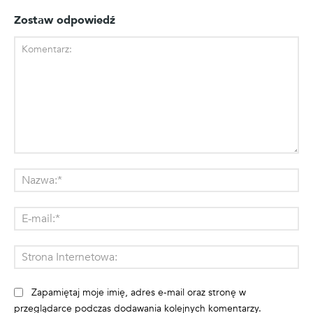
Zostaw odpowiedź
Komentarz:
Na
E-
mai
St
Int
Zapamiętaj moje imię, adres e-mail oraz stronę w
przeglądarce podczas dodawania kolejnych komentarzy.